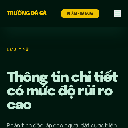
Chuyển đến nội dung
TRƯỜNG ĐÁ GÀ
KHÁM PHÁ NGAY
LƯU TRỮ
Thông tin chi tiết
có mức độ rủi ro
cao
Phân tích độc lập cho người đặt cược hiện