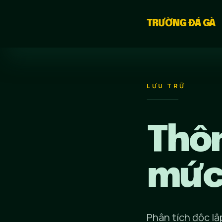
Chuyển đến nội dung
TRƯỜNG ĐÁ GÀ
LƯU TRỮ
Thôn
mức 
Phân tích độc lậ