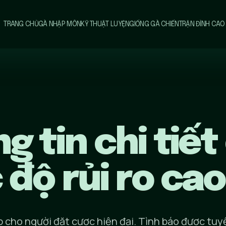
TRANG CHỦ
GÀ NHẬP MÔN
KỸ THUẬT LUYỆN
GIỐNG GÀ CHIẾN
TRẬN ĐỈNH CAO
g tin chi tiết
độ rủi ro cao
p cho người đặt cược hiện đại. Tình báo được tu