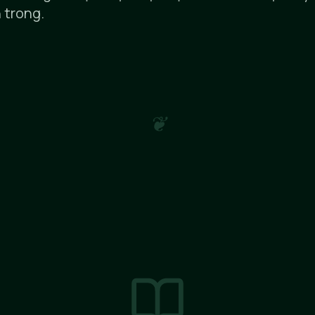
 trong.
❦