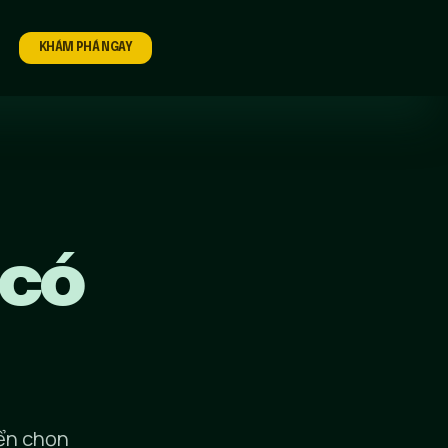
KHÁM PHÁ NGAY
 có
yển chọn